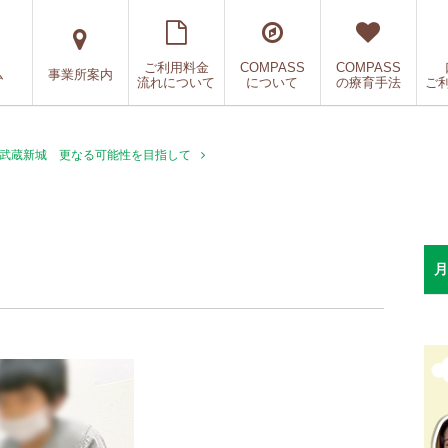
ご利用料金
COMPASS
COMPASS
ム
事業所案内
流れについて
について
の療育手法
ご
SS武蔵新城 更なる可能性を目指して
月