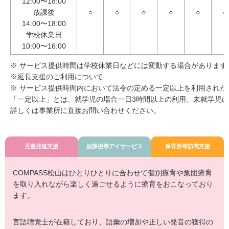
12:00〜18:00
放課後
○
○
○
○
○
○
14:00〜18:00
学校休業日
10:00〜16:00
※ サービス提供時間は学校休業日などには変動する場合があります
※延長支援のご利用について
※ サービス提供時間内において法令の定める一定以上を利用され
「一定以上」とは、就学児の場合一日3時間以上の利用、未就学児は
詳しくは事業所に直接お問い合わせください。
児童発達支援
放課後等デイサービス
保育所等訪問支援
COMPASS松山はひとりひとりに合わせて個別療育や集団療育
を取り入れながら楽しく過ごせるように療育をおこなっており
ます。
言語聴覚士が在籍しており、語彙の増加や正しい発音の獲得の