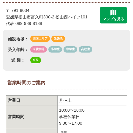
〒 791-8034
愛媛県松山市富久町300-2 松山西ハイツ101
マップを見る
代表 089-989-8138
施設地域：
四国エリア
愛媛県
受入年齢：
未就学児
小学生
中学生
高校生
送 迎：
有り
営業時間のご案内
営業日
月〜土
10:00〜18:00
営業時間
学校休業日
9:00〜17:00
児童