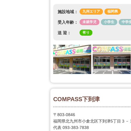
施設地域：
九州エリア
福岡県
受入年齢：
未就学児
小学生
中学
送 迎：
有り
COMPASS下到津
〒803-0846
福岡県北九州市小倉北区下到津5丁目３
代表 093-383-7838