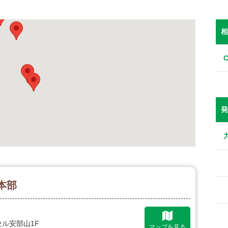
相
発
本部
セル安部山1F
マップを見る