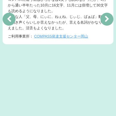
から通い半年たった10月に16文字、11月には倍増して30文字
も読めるようになりました。
身近な人「父、母、にぃに、ねぇね、じぃじ、ばぁば」動物
は鳴き声くらいしか言えなかったが、言える名詞がかなり増
えました。活舌もよくなりました。
ご利用事業所：
COMPASS発達支援センター岡山