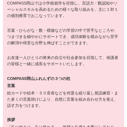
COMPASS
岡山では小学校就学を目指し、言語力・数認知やソ
ーシャルスキルを高めるための様々な取り組みを、主に１対１
の個別療育でおこなっています。
言葉・ひらがな・数・模倣などの学習の中で苦手なところや、
つまづきを細やかにサポートでき、成功体験を積みながら苦手
の解消や得意な分野も伸ばすことができます。
お友達一人ひとりの将来の自立や社会参加を目指して、保護者
の皆様と一緒に成長をサポートいたします。
COMPASS
岡山ふれんずの３つの柱
言葉
絵カードや絵本・５０音表などを何度も繰り返し発語練習・ま
た多くの言葉掛けにより、自然に言葉を組み合わせ方を覚え、
話す力をつけます。
挨拶
「礼に始まり、礼に終わる」 挨拶と礼儀を大事にしており、