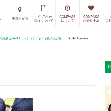
ご利用料金
COMPASS
COMPASS
ム
事業所案内
流れについて
について
の療育手法
ご
SS武蔵新城DASH わくわくドキドキ夏の大実験
Digital Camera
月