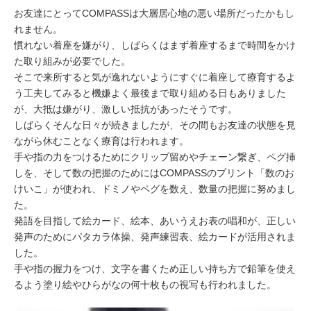
お友達にとってCOMPASSは大層居心地の悪い場所だったかもし
れません。
慣れない着座を嫌がり、しばらくはまず着座するまで時間をかけ
た取り組みが必要でした。
そこで来所すると気が逸れないようにすぐに着座して療育するよ
う工夫してみると機嫌よく最後まで取り組める日もありました
が、大抵は嫌がり、激しい抵抗があったそうです。
しばらくそんな日々が続きましたが、その間もお友達の状態を見
ながら休むことなく療育は行われます。
手や指の力をつけるためにクリップ留めやチェーン繋ぎ、ペグ挿
しを、そして数の把握のためにはCOMPASSのプリント「数のお
けいこ」が使われ、ドミノやペグを数え、数量の把握に努めまし
た。
発語を目指して絵カード、絵本、あいうえお表の唱和が、正しい
発声のためにパタカラ体操、発声練習表、絵カードが活用されま
した。
手や指の握力をつけ、文字を書くため正しい持ち方で鉛筆を使え
るよう塗り絵やひらがなの何十枚もの視写も行われました。