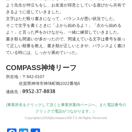
よう先生が仲立ちをし、お友達が得意としている遊びから共有で
きるように促していきました。
文字はただ殴り書きになって、バランスが悪い状況でした。
そこで文字を書くときに「上から始めるよ！」「左から始める
よ！」と言った声をかけながら、一緒に練習していきました。
書き順も間違いが多かったので、間違えている文字は番号を振っ
て正しい順番を教え、書き順が正しいときや、バランスよく書け
ている時には、しっかり褒めていった。
COMPASS神埼リーフ
所在地：〒842-0107
佐賀県神埼市神埼町鶴1022番地5
0952-37-8038
連絡先：
(事業所名をクリックして頂くと事業所案内ページへ。また電話番号の
クリックで電話がつながります。）
Copyright(c)2018@compass328 T.0. All Rights Reserved.
Facebook
Twitter
共有