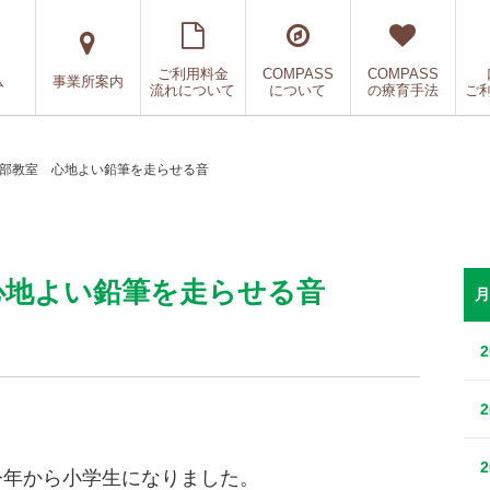
ご利用料金
COMPASS
COMPASS
ム
事業所案内
流れについて
について
の療育手法
ご
S本部教室 心地よい鉛筆を走らせる音
 心地よい鉛筆を走らせる音
月
、今年から小学生になりました。