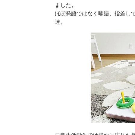
ました。
ほぼ発語ではなく喃語、指差し
達。