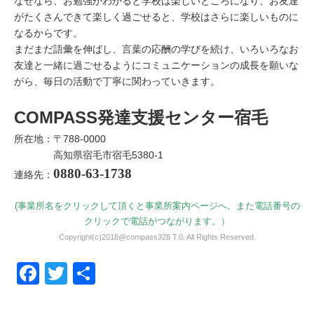
なぜなら、お勉強がわかると学校は楽しいところになり、お友達
がたくさんできて楽しく過ごせると、学校はさらに楽しいものに
なるからです。
まだまだ語彙を伸ばし、言葉の応酬の学びを続け、いろいろなお
友達と一緒に過ごせるようにコミュニケーションの成長を願いな
がら、毎日の活動で丁寧に関わっていきます。
COMPASS発達支援センター宿毛
所在地：〒788-0000
高知県宿毛市宿毛5380-1
0880-63-1738
連絡先：
(事業所名をクリックして頂くと事業所案内ページへ。また電話番号の
クリックで電話がつながります。）
Copyright(c)2018@compass328 T.0. All Rights Reserved.
Facebook
Twitter
共有