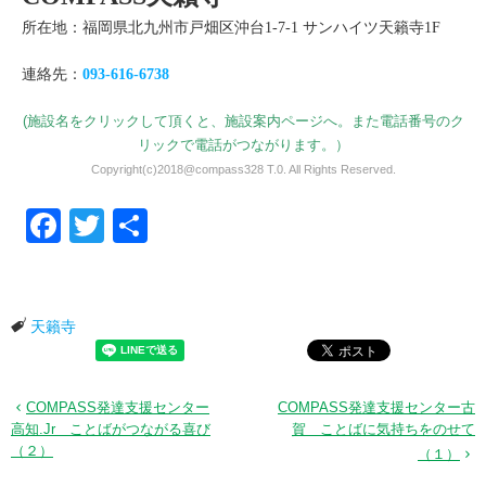
所在地：福岡県北九州市戸畑区沖台1-7-1 サンハイツ天籟寺1F
連絡先：
093-616-6738
(施設名をクリックして頂くと、施設案内ページへ。また電話番号のク
リックで電話がつながります。）
Copyright(c)2018@compass328 T.0. All Rights Reserved.
Facebook
Twitter
共有
天籟寺
COMPASS発達支援センター
COMPASS発達支援センター古
高知.Jr ことばがつながる喜び
賀 ことばに気持ちをのせて
（２）
（１）