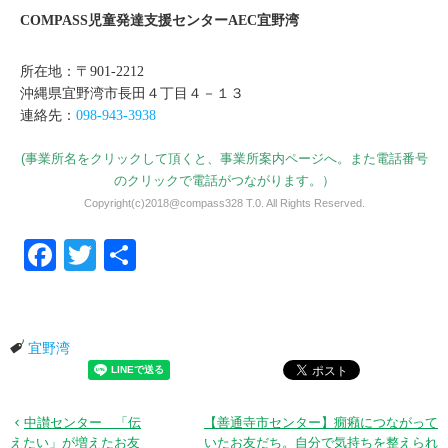
COMPASS児童発達支援センターAEC宜野湾
所在地：〒901-2212
沖縄県宜野湾市長田４丁目４－１３
連絡先：
098-943-3938
(事業所名をクリックして頂くと、事業所案内ページへ。また電話番号
のクリックで電話がつながります。）
Copyright(c)2018@compass328 T.0. All Rights Reserved.
Facebook
Twitter
共有
宜野湾
中讃センター 「伝
【善通寺市センター】癇癪につながって
えたい」が増えたお友
いたお友だち。自分で気持ちを整えられ