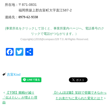
所在地：〒871-0831
福岡県築上郡吉富町大字直江587-2
連絡先：
0979-62-9338
(事業所名をクリックして頂くと、事業所案内ページへ。電話番号のク
リックで電話がつながります。）
Copyright(c)2018@compass328 T.0. All Rights Reserved.
Facebook
Twitter
共有
吉富Kind
【下関】癇癪が減り
【たんぽぽ園】笑顔で登園できなかっ
「伝えたい」が増えた理
たお友だちに見られた変化とは？
由