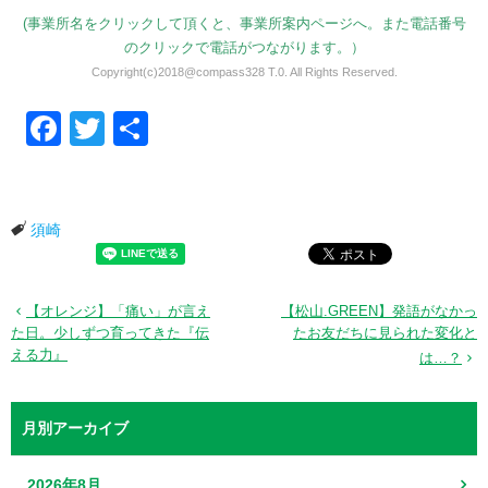
(事業所名をクリックして頂くと、事業所案内ページへ。また電話番号
のクリックで電話がつながります。）
Copyright(c)2018@compass328 T.0. All Rights Reserved.
Facebook
Twitter
共有
須崎
【オレンジ】「痛い」が言え
【松山.GREEN】発語がなかっ
た日。少しずつ育ってきた『伝
たお友だちに見られた変化と
える力』
は…？
月別アーカイブ
2026年8月