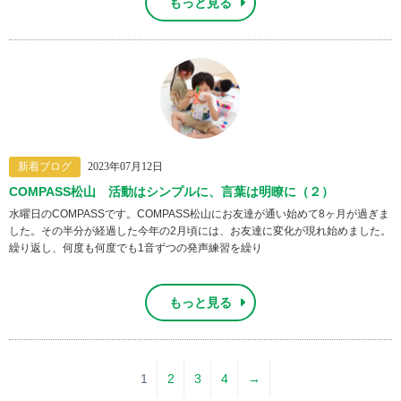
もっと見る
新着ブログ
2023年07月12日
COMPASS松山 活動はシンプルに、言葉は明瞭に（２）
水曜日のCOMPASSです。COMPASS松山にお友達が通い始めて8ヶ月が過ぎま
した。その半分が経過した今年の2月頃には、お友達に変化が現れ始めました。
繰り返し、何度も何度でも1音ずつの発声練習を繰り
もっと見る
1
2
3
4
→