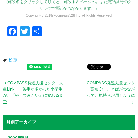
(施設名をクリックして頂くと、施設案内ページへ。また電話番号のク
リックで電話がつながります。）
Copyright(c)2018@compass328 T.0. All Rights Reserved.
Facebook
Twitter
共有
松茂
COMPASS発達支援センター丸
COMPASS発達支援センタ
亀Link 「苦手が多かった小学生」
ー高知.Jr ことばがつなが
が、『やってみたい』に変わるま
って、気持ちが届くように
で
月別アーカイブ
2026年8月