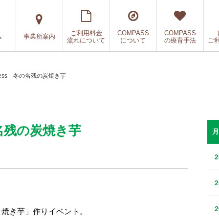
ご利用料金
COMPASS
COMPASS
ム
事業所案内
流れについて
について
の療育手法
ご
cess 冬の名残の炭焼き芋
の名残の炭焼き芋
月
た「焼き芋」作りイベント。